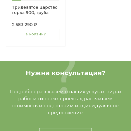
Тридевятое царство
горка 900, труба
винтовая 2000 ДИК
2.27.04
2 583 290 ₽
В КОРЗИНУ
Нужна консультация?
Подробно расскажем о наших услугах, видах
работ и типовых проектах, рассчитаем
стоимость и подготовим индивидуальное
предложение!