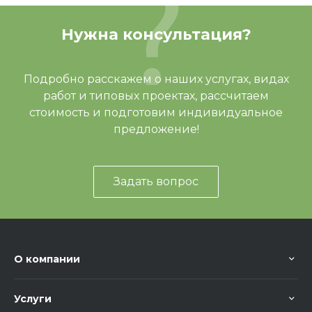
Зона безопасности, мм
4600х9700
Нужна консультация?
Вес, кг
423,90
Отзывов ещё нет – ваш может стать
Артикул
МФ 55.02.02.4-01
Подробно расскажем о наших услугах, видах
первым
работ и типовых проектах, рассчитаем
стоимость и подготовим индивидуальное
предложение!
Задать вопрос
О компании
Услуги