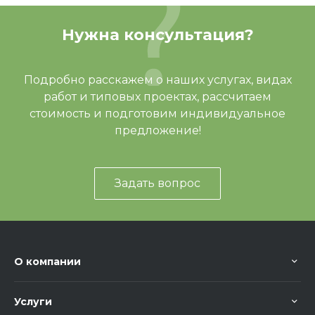
Зона безопасности, мм
4600х9700
Нужна консультация?
Вес, кг
423,90
Отзывов ещё нет – ваш может стать
Артикул
МФ 55.02.02.4-03
Подробно расскажем о наших услугах, видах
первым
работ и типовых проектах, рассчитаем
стоимость и подготовим индивидуальное
предложение!
Задать вопрос
О компании
Услуги