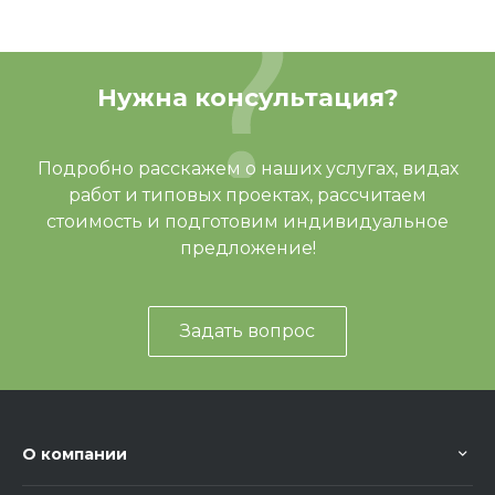
Скат горки
H=750 (металлический ска
ОСТАВИТЬ ОТЗЫВ
т)
Габариты (ШхДхВ)
570x2120x1550
Нужна консультация?
Зона безопасности, мм
3570х5620
Отзывов ещё нет – ваш может стать
Подробно расскажем о наших услугах, видах
Вес, кг
62,00
первым
работ и типовых проектах, рассчитаем
Артикул
ИО 41.01.09-02
стоимость и подготовим индивидуальное
предложение!
Задать вопрос
О компании