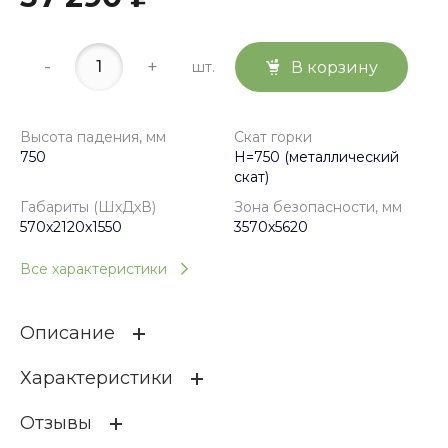
-
+
шт.
В корзину
Высота падения, мм
Скат горки
750
H=750 (металлический
скат)
Габариты (ШхДхВ)
Зона безопасности, мм
570x2120x1550
3570х5620
Все характеристики
Описание
Характеристики
Горка H-750 ИО 41.01.09-02 Радуга
Отзывы
Высота падения, мм
750