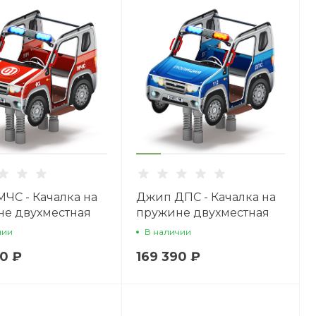
ЧС - Качалка на
Джип ДПС - Качалка на
е двухместная
пружине двухместная
а - ИО 23.03.05-
машинка - ИО 23.03.05-11
чии
В наличии
90 ₽
169 390 ₽