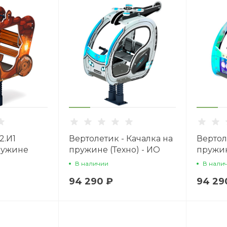
2.И1
Вертолетик - Качалка на
Вертол
ружине
пружине (Техно) - ИО
пружин
дь
23.03.04-03
ИО 23.
В наличии
В нали
94 290 ₽
94 29