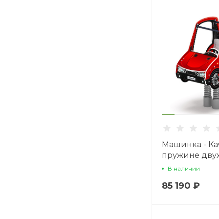
Машинка - Ка
пружине дву
машинка - ИО 
В наличии
03.И1
85 190 ₽