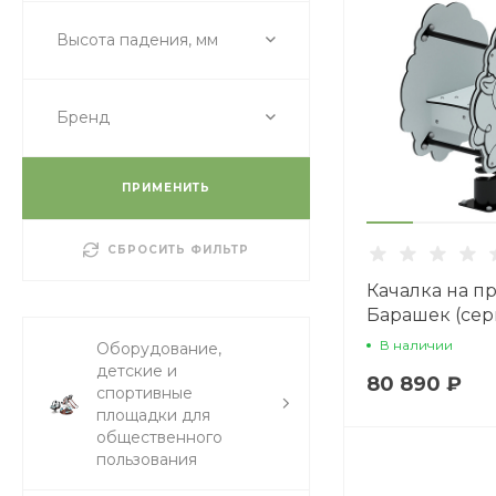
Высота падения, мм
Бренд
ПРИМЕНИТЬ
СБРОСИТЬ ФИЛЬТР
Качалка на п
Барашек (се
22.01.11-01
В наличии
Оборудование,
детские и
80 890 ₽
спортивные
площадки для
общественного
пользования