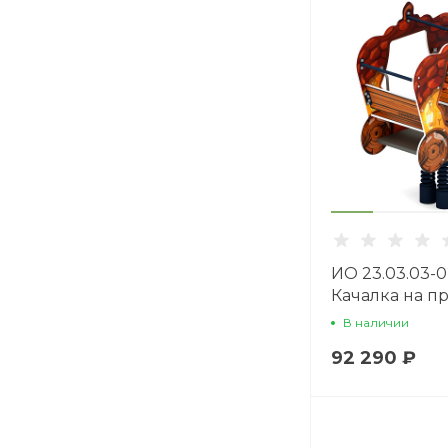
ИО 23.03.03-0
Качалка на п
карета Желу
В наличии
92 290 ₽