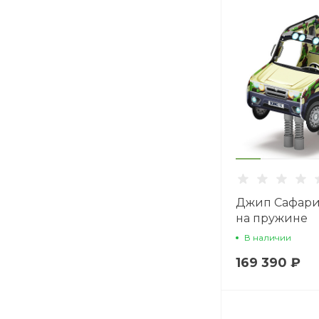
Джип Сафари 
на пружине
двухместная 
В наличии
ИО 23.03.05-1
169 390 ₽