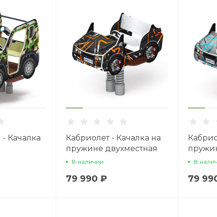
- Качалка
Кабриолет - Качалка на
Кабрио
пружине двухместная
пружин
машинка -
машинка - ИО 23.03.02-
машинк
В наличии
В нали
0
05.И1
04.И1
79 990 ₽
79 99