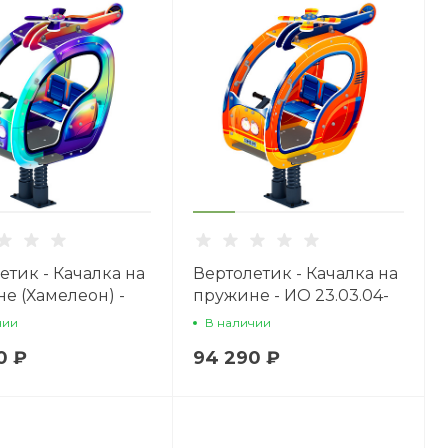
етик - Качалка на
Вертолетик - Качалка на
е (Хамелеон) -
пружине - ИО 23.03.04-
03.04-02
01
чии
В наличии
0 ₽
94 290 ₽