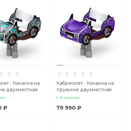
лет - Качалка на
Кабриолет - Качалка на
е двухместная
пружине двухместная
а - ИО 23.03.02-
машинка - ИО 23.03.02-
чии
В наличии
03.И1
0 ₽
79 990 ₽