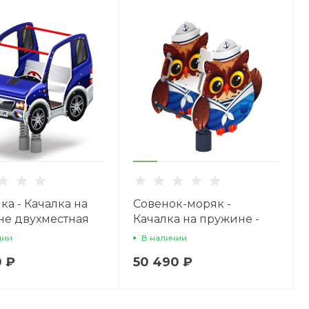
а - Качалка на
Совенок-моряк -
е двухместная
Качалка на пружине -
а - ИО 23.03.01-
ИО 22.17.05-И1
чии
В наличии
0 ₽
50 490 ₽