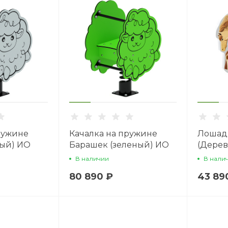
ружине
Качалка на пружине
Лошад
рый) ИО
Барашек (зеленый) ИО
(Дерев
22.01.11-02
Качалк
В наличии
В нали
ИО 22.0
80 890 ₽
43 89