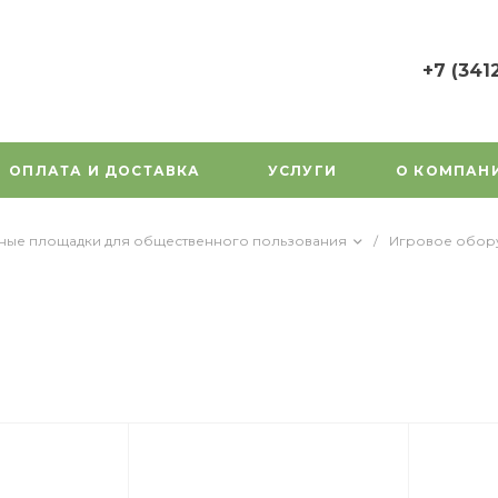
+7 (341
+7 (3412) 7
г. Ижевск, у
Орджоникид
ОПЛАТА И ДОСТАВКА
УСЛУГИ
О КОМПАН
Пн-Пт: 9:00
Cб-Вс: Вы
1000gorok@
вные площадки для общественного пользования
/
Игровое обор