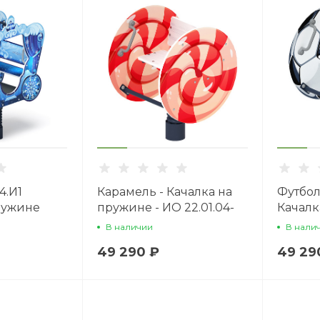
4.И1
Карамель - Качалка на
Футбол
ружине
пружине - ИО 22.01.04-
Качалк
ая
02.И1
ИО 22.0
В наличии
В нали
49 290 ₽
49 29