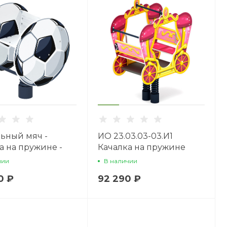
ьный мяч -
ИО 23.03.03-03.И1
а на пружине -
Качалка на пружине
1.04-01.И1
карета Золотая
чии
В наличии
0 ₽
92 290 ₽