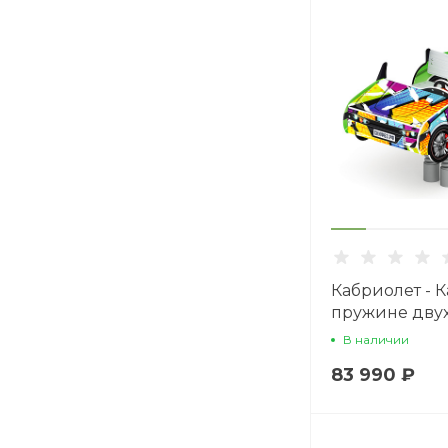
Кабриолет - К
пружине дву
машинка - ИО 
В наличии
02.И1
83 990 ₽