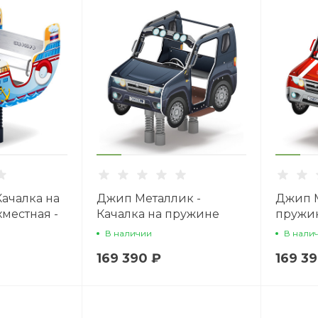
Качалка на
Джип Металлик -
Джип М
местная -
Качалка на пружине
пружин
двухместная машинка -
машинк
В наличии
В нали
ИО 23.03.05-13
12
169 390 ₽
169 3