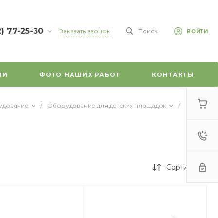
2) 77-25-30
Заказать звонок
Поиск
ВОЙТИ
7-25-30
л.
зе, д. 45
ИИ
ФОТО НАШИХ РАБОТ
КОНТАКТЫ
-18:00
ходной
mail.ru
удование
/
Оборудование для детских площадок
/
Сортировка