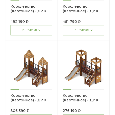
Королевство
Королевство
(Картонное) - ДИК
(Картонное) - ДИК
1.15.08-22 - Игровой
1.15.08-12 - Игровой
комплекс H=750
комплекс H=750
492 190 ₽
461 790 ₽
В КОРЗИНУ
В КОРЗИНУ
Королевство
Королевство
(Картонное) - ДИК
(Картонное) - ДИК
1.15.07-22 - Игровой
1.15.07-12 - Игровой
комплекс H=900
комплекс H=900
306 590 ₽
276 190 ₽