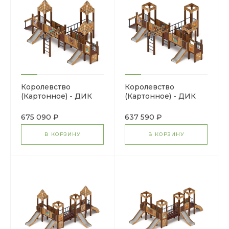
Королевство
Королевство
(Картонное) - ДИК
(Картонное) - ДИК
1.15.05-22 - Игровой
1.15.05-12 - Игровой
комплекс H=750
комплекс H=750
675 090 ₽
637 590 ₽
В КОРЗИНУ
В КОРЗИНУ