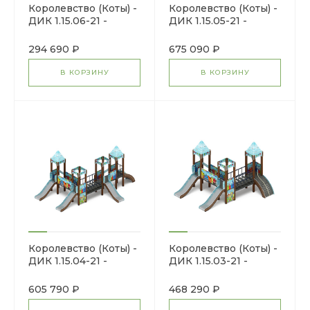
Королевство (Коты) -
Королевство (Коты) -
ДИК 1.15.06-21 -
ДИК 1.15.05-21 -
Игровой комплекс
Игровой комплекс
H=900
H=750
294 690 ₽
675 090 ₽
В КОРЗИНУ
В КОРЗИНУ
Королевство (Коты) -
Королевство (Коты) -
ДИК 1.15.04-21 -
ДИК 1.15.03-21 -
Игровой комплекс
Игровой комплекс
H=900
H=900
605 790 ₽
468 290 ₽