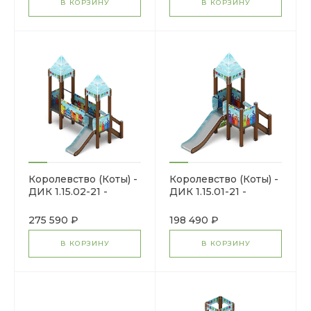
В КОРЗИНУ
В КОРЗИНУ
Королевство (Коты) -
Королевство (Коты) -
ДИК 1.15.02-21 -
ДИК 1.15.01-21 -
Игровой комплекс
Игровой комплекс
H=750
H=900
275 590 ₽
198 490 ₽
В КОРЗИНУ
В КОРЗИНУ