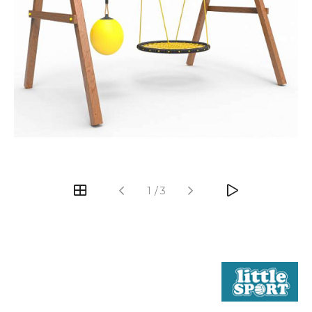
1
/
3