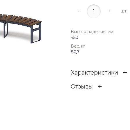
-
+
шт.
Высота падения, мм
450
Вес, кг
86,7
Характеристики
Отзывы
Высота падения, мм
ОСТАВИТЬ ОТЗЫВ
Габариты (ШхДхВ)
Вес, кг