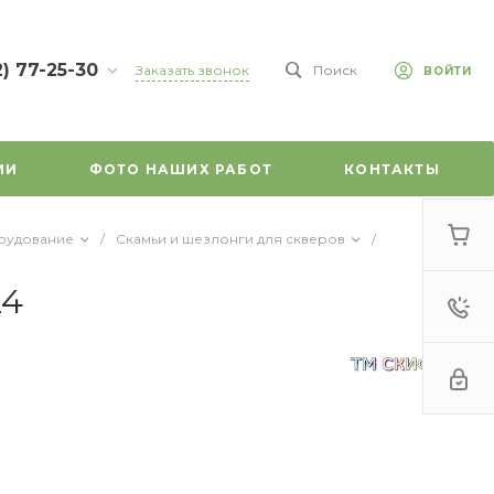
2) 77-25-30
Заказать звонок
Поиск
ВОЙТИ
7-25-30
л.
зе, д. 45
ИИ
ФОТО НАШИХ РАБОТ
КОНТАКТЫ
-18:00
ходной
mail.ru
рудование
/
Скамьи и шезлонги для скверов
/
24