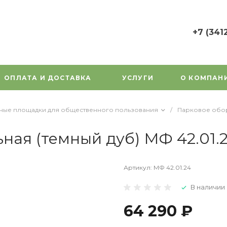
+7 (341
+7 (3412) 7
г. Ижевск, у
Орджоникид
ОПЛАТА И ДОСТАВКА
УСЛУГИ
О КОМПАН
Пн-Пт: 9:00
Cб-Вс: Вы
1000gorok@
вные площадки для общественного пользования
/
Парковое обо
ная (темный дуб) МФ 42.01.
Артикул:
МФ 42.01.24
В наличии
64 290 ₽