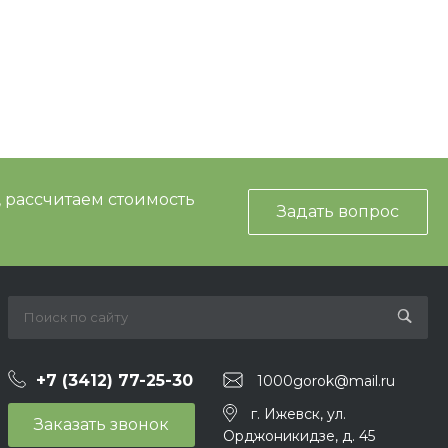
 ещё нет – ваш может стать первым
МФ 42.01.24
, рассчитаем стоимость
Задать вопрос
+7 (3412) 77-25-30
1000gorok@mail.ru
г. Ижевск, ул.
Заказать звонок
Орджоникидзе, д. 45