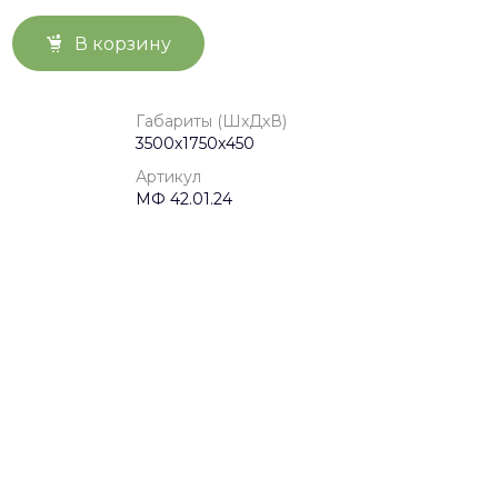
В корзину
Габариты (ШхДхВ)
3500х1750х450
Артикул
МФ 42.01.24
450
3500х1750х450
86,7