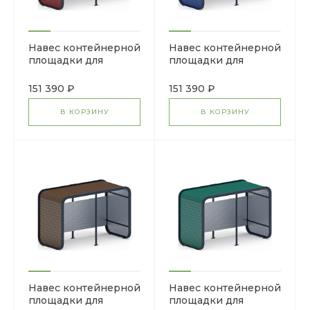
Навес контейнерной
Навес контейнерной
площадки для
площадки для
мусора (красный) (2
мусора (синий) (2
секции) (под анкера)
секции) (под анкера)
151 390 ₽
151 390 ₽
МФ 55.01.02-04
МФ 55.01.02-03
В КОРЗИНУ
В КОРЗИНУ
Навес контейнерной
Навес контейнерной
площадки для
площадки для