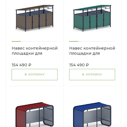
Навес контейнерной
Навес контейнерной
площадки для
площадки для
мусора (коричневый)
мусора (зеленый) (2
(2 секции) МФ
секции) МФ 55.02.02-
154 490 ₽
154 490 ₽
55.02.02-02
01
В КОРЗИНУ
В КОРЗИНУ