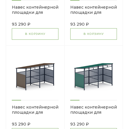
Навес контейнерной
Навес контейнерной
площадки для
площадки для
мусора (красный) (2
мусора (синий) (2
секции) МФ 55.02.03-
секции) МФ 55.02.03-
93 290 ₽
93 290 ₽
04
03
В КОРЗИНУ
В КОРЗИНУ
Навес контейнерной
Навес контейнерной
площадки для
площадки для
мусора (коричневый)
мусора (зеленый) (2
(2 секции) МФ
секции) МФ 55.02.03-
93 290 ₽
93 290 ₽
55.02.03-02
01