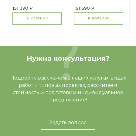
мусора (коричневый)
мусора (зеленый) (2
(2 секции) (под
секции) (под анкера)
151 390 ₽
151 390 ₽
анкера) МФ 55.01.02-
МФ 55.01.02-01
02
В КОРЗИНУ
В КОРЗИНУ
Нужна консультация?
Подробно расскажем о наших услугах, видах
работ и типовых проектах, рассчитаем
стоимость и подготовим индивидуальное
предложение!
Задать вопрос