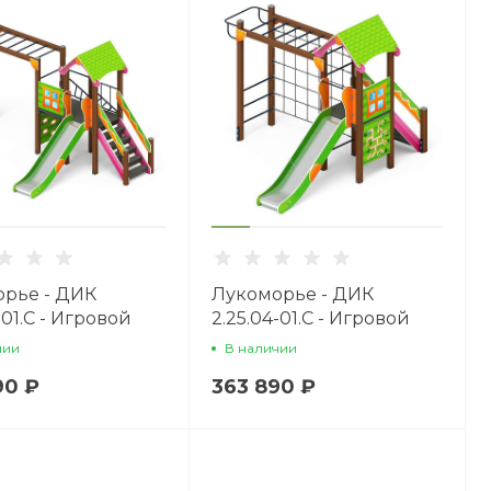
рье - ДИК
Лукоморье - ДИК
-01.С - Игровой
2.25.04-01.С - Игровой
кс H=1200
комплекс H=1200
чии
В наличии
90 ₽
363 890 ₽