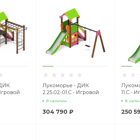
 ДИК
Лукоморье - ДИК
Лукомо
 Игровой
2.25.02-01.С - Игровой
11.С -
1200
комплекс H=1200
H=1200
В наличии
В нали
304 790 ₽
250 5