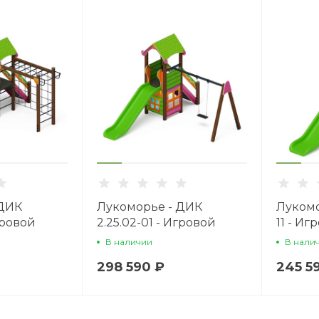
 ДИК
Лукоморье - ДИК
Лукомо
гровой
2.25.02-01 - Игровой
11 - И
1200
комплекс H=1200
H=1200
В наличии
В нали
298 590 ₽
245 5