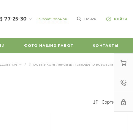
2) 77-25-30
Заказать звонок
Поиск
ВОЙТИ
7-25-30
л.
зе, д. 45
ИИ
ФОТО НАШИХ РАБОТ
КОНТАКТЫ
-18:00
ходной
mail.ru
удование
/
Игровые комплексы для старшего возраста
/
Сортировка