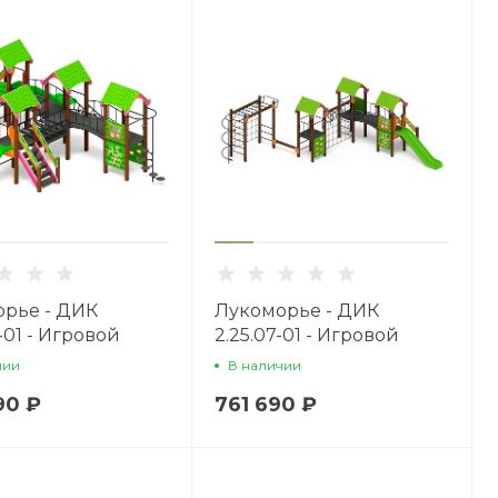
рье - ДИК
Лукоморье - ДИК
-01 - Игровой
2.25.07-01 - Игровой
кс H=1200
комплекс H=1200
чии
В наличии
90 ₽
761 690 ₽