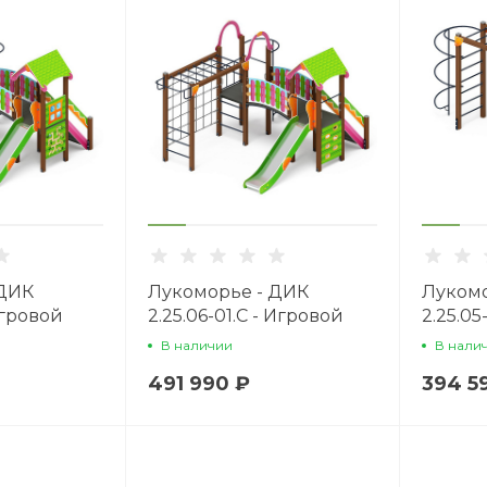
 ДИК
Лукоморье - ДИК
Лукомо
 Игровой
2.25.06-01.С - Игровой
2.25.05
1200
комплекс H=1200
компле
В наличии
В нали
491 990 ₽
394 5