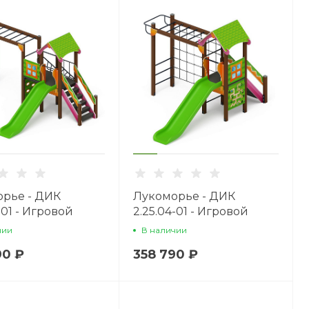
рье - ДИК
Лукоморье - ДИК
-01 - Игровой
2.25.04-01 - Игровой
кс H=1200
комплекс H=1200
чии
В наличии
90 ₽
358 790 ₽