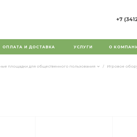
+7 (341
+7 (3412) 7
г. Ижевск, у
Орджоникид
ОПЛАТА И ДОСТАВКА
УСЛУГИ
О КОМПАН
Пн-Пт: 9:00
Cб-Вс: Вы
1000gorok@
вные площадки для общественного пользования
/
Игровое обор