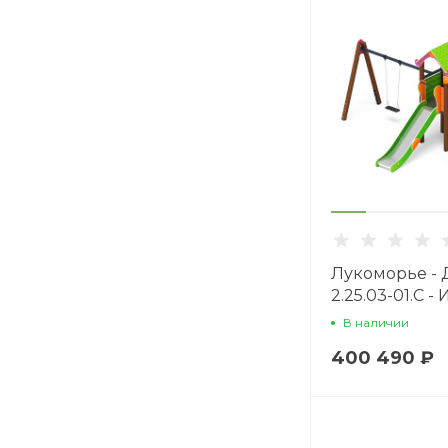
Лукоморье -
2.25.03-01.С -
комплекс H=
В наличии
400 490 ₽