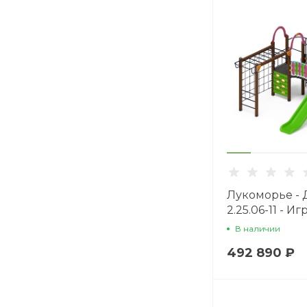
Лукоморье -
2.25.06-11 - И
комплекс H=
В наличии
492 890 ₽