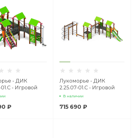
рье - ДИК
Лукоморье - ДИК
-01.С - Игровой
2.25.07-01.С - Игровой
кс H=1200
комплекс H=1200
чии
В наличии
90 ₽
715 690 ₽