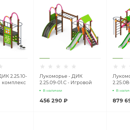
ИК 2.25.10-
Лукоморье - ДИК
Лукомо
й комплекс
2.25.09-01.С - Игровой
2.25.08
комплекс H=1200
компле
В наличии
В нали
456 290 ₽
879 6