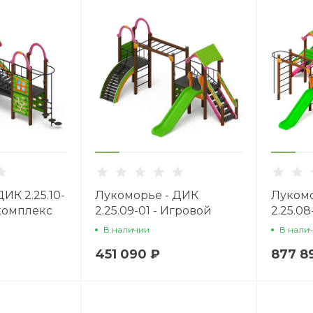
ИК 2.25.10-
Лукоморье - ДИК
Лукомо
 комплекс
2.25.09-01 - Игровой
2.25.08
комплекс H=1200
компле
В наличии
В нали
451 090 ₽
877 8