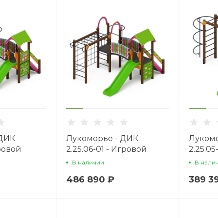
 ДИК
Лукоморье - ДИК
Лукомо
гровой
2.25.06-01 - Игровой
2.25.05
1200
комплекс H=1200
компле
В наличии
В нали
486 890 ₽
389 3