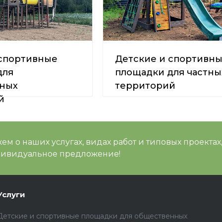
 спортивные
Детские и спортивн
для
площадки для частны
ных
территорий
й
м о наших услугах, видах работ и типовых проектах
дивидуальное предложение!
Услуги
Детские и спортивные площадки для общественных