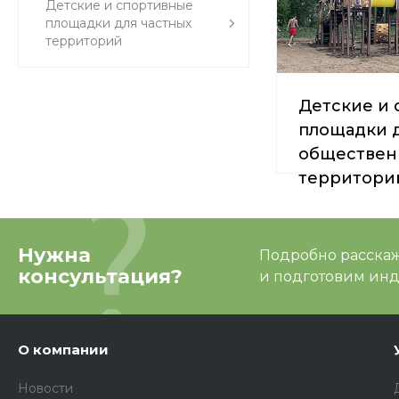
Детские и спортивные
площадки для частных
территорий
Детские и
площадки 
обществен
территори
Нужна
Подробно расскаже
консультация?
и подготовим ин
О компании
Новости