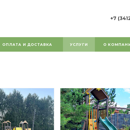
+7 (341
+7 (3412) 7
г. Ижевск, у
Орджоникид
ОПЛАТА И ДОСТАВКА
УСЛУГИ
О КОМПАН
Пн-Пт: 9:00
Cб-Вс: Вы
1000gorok@