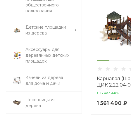
общественного
пользования
Детские площадки
из дерева
Аксессуары для
деревянных детских
площадок
Качели из дерева
Карнавал (Шан
для дома и дачи
ДИК 2.22.04-02
Игровой ком
В наличии
H=1200 H=20
Песочницы из
1 561 490 ₽
дерева