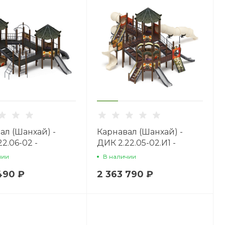
ал (Шанхай) -
Карнавал (Шанхай) -
2.06-02 -
ДИК 2.22.05-02.И1 -
ой комплекс
Игровой комплекс
чии
В наличии
H=1200 H=2000
490 ₽
2 363 790 ₽