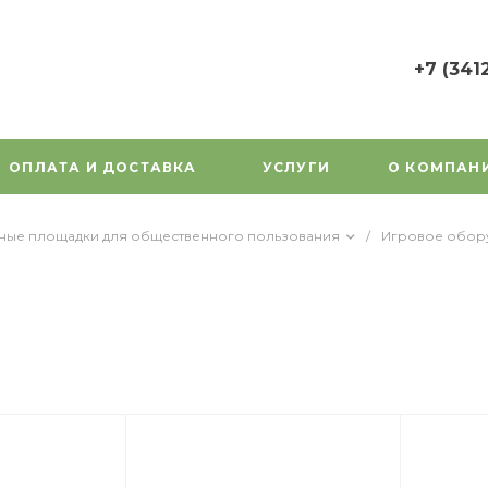
+7 (341
+7 (3412) 7
г. Ижевск, у
Орджоникид
ОПЛАТА И ДОСТАВКА
УСЛУГИ
О КОМПАН
Пн-Пт: 9:00
Cб-Вс: Вы
1000gorok@
вные площадки для общественного пользования
/
Игровое обор