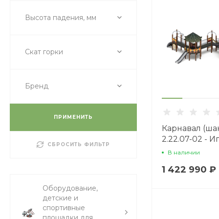
Высота падения, мм
Скат горки
Бренд
ПРИМЕНИТЬ
Карнавал (ша
2.22.07-02 - 
СБРОСИТЬ ФИЛЬТР
комплекс H=
В наличии
1 422 990 ₽
Оборудование,
детские и
спортивные
площадки для