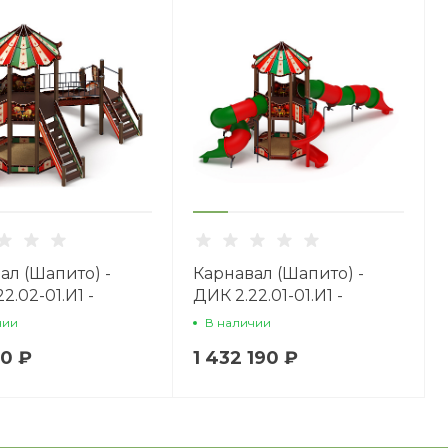
ал (Шапито) -
Карнавал (Шапито) -
2.02-01.И1 -
ДИК 2.22.01-01.И1 -
ой комплекс
Игровой комплекс
чии
В наличии
 H=2000
H=2000
90 ₽
1 432 190 ₽