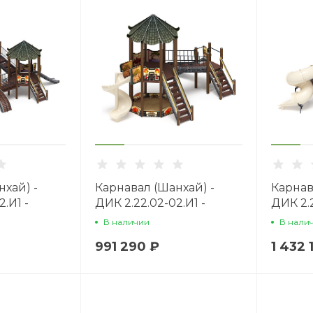
хай) -
Карнавал (Шанхай) -
Карнав
.И1 -
ДИК 2.22.02-02.И1 -
ДИК 2.2
плекс
Игровой комплекс
Игров
В наличии
В нали
00
H=1200 H=2000
H=200
991 290 ₽
1 432 