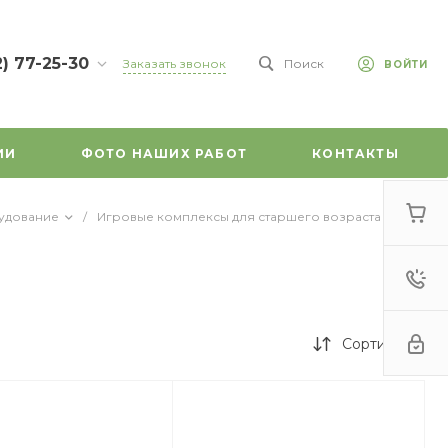
2) 77-25-30
Заказать звонок
Поиск
ВОЙТИ
7-25-30
л.
зе, д. 45
ИИ
ФОТО НАШИХ РАБОТ
КОНТАКТЫ
-18:00
ходной
mail.ru
удование
/
Игровые комплексы для старшего возраста
/
Сортировка