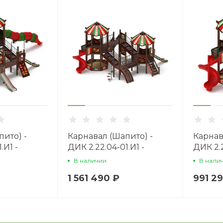
ито) -
Карнавал (Шапито) -
Карнав
.И1 -
ДИК 2.22.04-01.И1 -
ДИК 2.2
плекс
Игровой комплекс
Игров
В наличии
В нали
00
H=1200 H=2000
H=1200
1 561 490 ₽
991 2