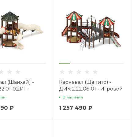
ал (Шанхай) -
Карнавал (Шапито) -
2.01-02.И1 -
ДИК 2.22.06-01 - Игровой
ой комплекс
комплекс H=1200
чии
В наличии
0
190 ₽
1 257 490 ₽