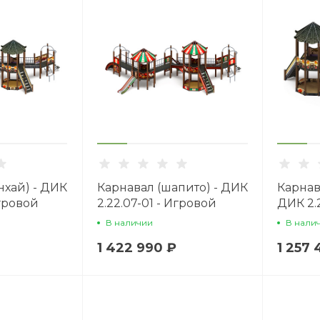
нхай) - ДИК
Карнавал (шапито) - ДИК
Карнав
Игровой
2.22.07-01 - Игровой
ДИК 2.2
1200
комплекс H=1200
Игров
В наличии
В нали
H=1200
1 422 990 ₽
1 257 