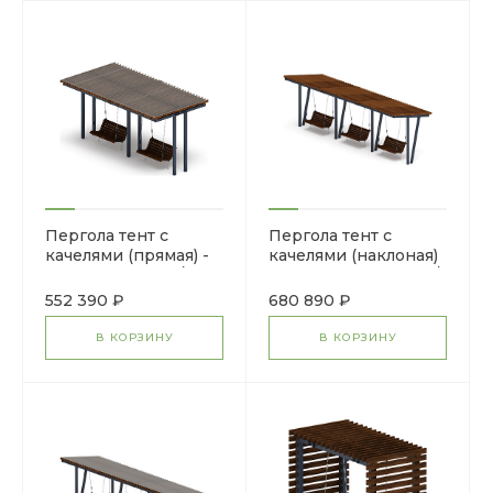
Пергола тент с
Пергола тент с
качелями (прямая) -
качелями (наклоная)
МФ 78.04.02-И1 /с
- МФ 78.03.03-01.И1 /
поликарбонатом/
без поликарбоната/
552 390 ₽
680 890 ₽
В КОРЗИНУ
В КОРЗИНУ