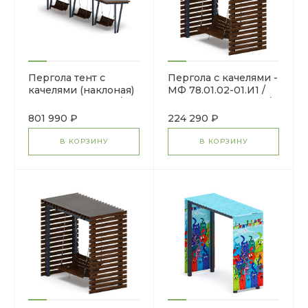
Пергола тент с
Пергола с качелями -
качелями (наклоная)
МФ 78.01.02-01.И1 /
- МФ 78.03.03-И1 /с
без поликарбоната/
поликарбонатом/
801 990 ₽
224 290 ₽
В КОРЗИНУ
В КОРЗИНУ