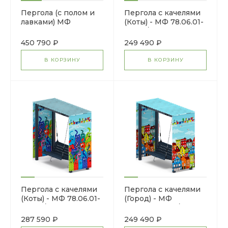
Пергола (с полом и
Пергола с качелями
лавками) МФ
(Коты) - МФ 78.06.01-
77.01.01-20
07.И1 /без
поликарбоната/
450 790 ₽
249 490 ₽
В КОРЗИНУ
В КОРЗИНУ
Пергола с качелями
Пергола с качелями
(Коты) - МФ 78.06.01-
(Город) - МФ
06.И1 /с
78.06.01-05.И1/без
поликарбонатом/
поликарбоната/
287 590 ₽
249 490 ₽