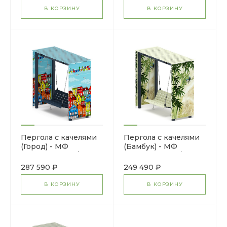
В КОРЗИНУ
В КОРЗИНУ
Пергола с качелями
Пергола с качелями
(Город) - МФ
(Бамбук) - МФ
78.06.01-04.И1 /с
78.06.01-03.И1 /без
поликарбонатом/
поликарбоната/
287 590 ₽
249 490 ₽
В КОРЗИНУ
В КОРЗИНУ