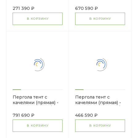
78.05.01-И1 /с
МФ 78.04.03-01.И1 /
поликарбонатом/
без поликарбоната/
271 390 ₽
670 590 ₽
В КОРЗИНУ
В КОРЗИНУ
Пергола тент с
Пергола тент с
качелями (прямая) -
качелями (прямая) -
МФ 78.04.03-И1 /с
МФ 78.04.02-01.И1 /
поликарбонатом/
без поликарбоната/
791 690 ₽
466 590 ₽
В КОРЗИНУ
В КОРЗИНУ