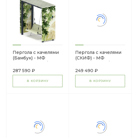
Пергола с качелями
Пергола с качелями
(Бамбук) - МФ
(СКИФ) - МФ
78.06.01-02.И1 /с
78.06.01-01.И1 /без
поликарбонатом/
поликарбоната/
287 590 ₽
249 490 ₽
В КОРЗИНУ
В КОРЗИНУ