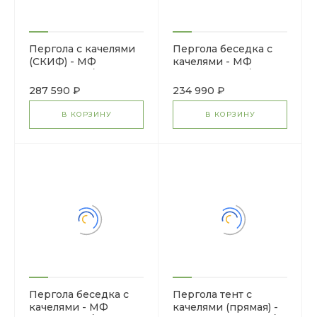
Пергола с качелями
Пергола беседка с
(СКИФ) - МФ
качелями - МФ
78.06.01-И1 /с
78.05.01-01.И1 /без
поликарбонатом/
поликарбоната/
287 590 ₽
234 990 ₽
В КОРЗИНУ
В КОРЗИНУ
Пергола беседка с
Пергола тент с
качелями - МФ
качелями (прямая) -