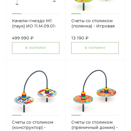
Качели-гнездо М1
Счеты со столиком
(паук) ИО 11.М.09.01-
(полянка) - Игровая
01
панель - МФ
22.01.06-05.И1
499 990 ₽
13 190 ₽
В КОРЗИНУ
В КОРЗИНУ
Счеты со столиком
Счеты со столиком
(конструктор) -
(пряничный домик) -