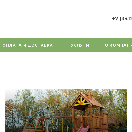
+7 (341
+7 (3412) 7
г. Ижевск, у
Орджоникид
ОПЛАТА И ДОСТАВКА
УСЛУГИ
О КОМПАН
Пн-Пт: 9:00
Cб-Вс: Вы
1000gorok@