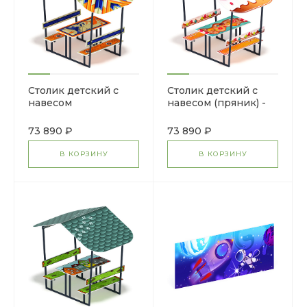
Столик детский с
Столик детский с
навесом
навесом (пряник) -
(калейдоскоп) - МФ
МФ 31.01.08-06
31.01.08-07
73 890 ₽
73 890 ₽
В КОРЗИНУ
В КОРЗИНУ