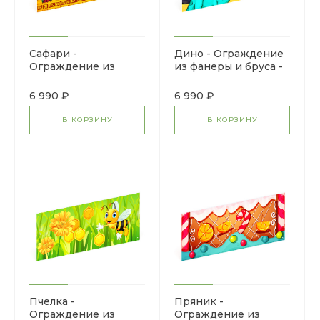
Сафари -
Дино - Ограждение
Ограждение из
из фанеры и бруса -
фанеры и бруса - МФ
МФ 90.01.01-08
90.01.01-09
6 990 ₽
6 990 ₽
В КОРЗИНУ
В КОРЗИНУ
Пчелка -
Пряник -
Ограждение из
Ограждение из