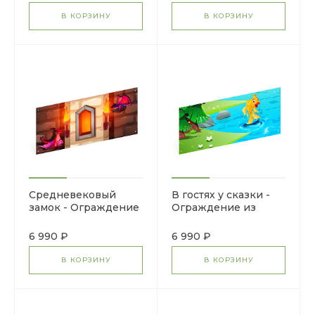
В КОРЗИНУ
В КОРЗИНУ
Средневековый
В гостях у сказки -
замок - Ограждение
Ограждение из
из фанеры и бруса -
фанеры и бруса - МФ
МФ 90.01.01-13
90.01.01-12
6 990 ₽
6 990 ₽
В КОРЗИНУ
В КОРЗИНУ