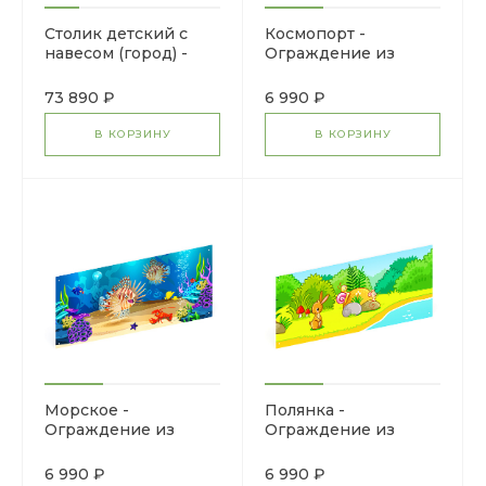
Столик детский с
Космопорт -
навесом (город) -
Ограждение из
МФ 31.01.08-05
фанеры и бруса - МФ
90.14.01-01
73 890 ₽
6 990 ₽
В КОРЗИНУ
В КОРЗИНУ
Морское -
Полянка -
Ограждение из
Ограждение из
фанеры и бруса - МФ
фанеры и бруса - МФ
90.17.01-01
90.16.01-01
6 990 ₽
6 990 ₽