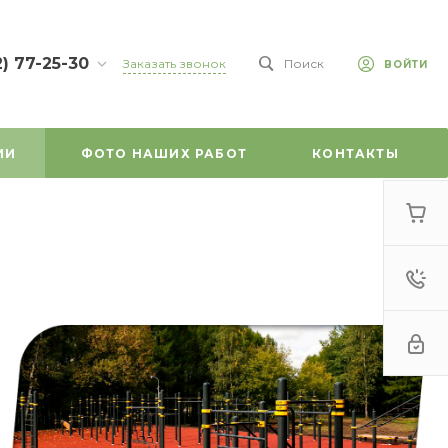
2) 77-25-30
Заказать звонок
Поиск
ВОЙТИ
7-25-30
л.
зе, д. 45
ИИ
ФОТО НАШИХ РАБОТ
КОНТАКТЫ
-18:00
ходной
mail.ru