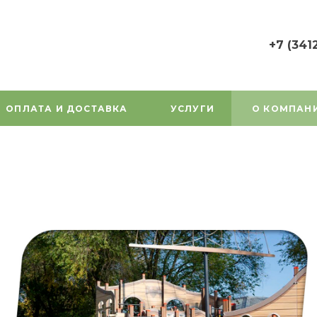
+7 (341
+7 (3412) 7
г. Ижевск, у
Орджоникид
ОПЛАТА И ДОСТАВКА
УСЛУГИ
О КОМПАН
Пн-Пт: 9:00
Cб-Вс: Вы
1000gorok@