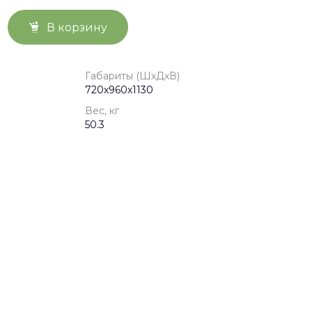
В корзину
Габариты (ШхДхВ)
720х960х1130
Вес, кг
50.3
0