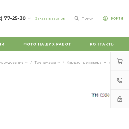
2) 77-25-30
Заказать звонок
Поиск
ВОЙТИ
7-25-30
л.
зе, д. 45
ИИ
ФОТО НАШИХ РАБОТ
КОНТАКТЫ
-18:00
ходной
mail.ru
борудование
/
Тренажеры
/
Кардио тренажеры
/