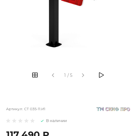
1
/
5
Артикул:
СТ 035-11.И1
В наличии
117 490 ₽