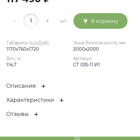
-
+
шт.
В корзину
Габариты (ШхДхВ)
Зона безопасности, мм
1170х760х1720
2000х2000
Вес, кг
Артикул
114,7
СТ 035-11.И1
Описание
Характеристики
Отзывы
Габариты (ШхДхВ)
1170х760х1720
Зона безопасности, мм
2000х2000
ОСТАВИТЬ ОТЗЫВ